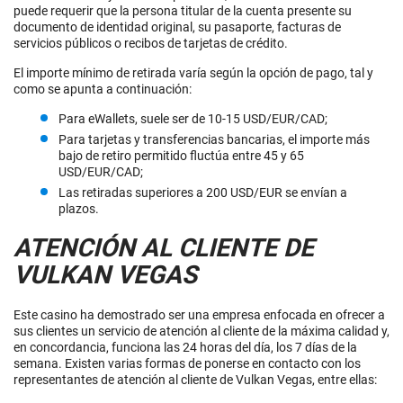
puede requerir que la persona titular de la cuenta presente su
documento de identidad original, su pasaporte, facturas de
servicios públicos o recibos de tarjetas de crédito.
El importe mínimo de retirada varía según la opción de pago, tal y
como se apunta a continuación:
Para eWallets, suele ser de 10-15 USD/EUR/CAD;
Para tarjetas y transferencias bancarias, el importe más
bajo de retiro permitido fluctúa entre 45 y 65
USD/EUR/CAD;
Las retiradas superiores a 200 USD/EUR se envían a
plazos.
ATENCIÓN AL CLIENTE DE
VULKAN VEGAS
Este casino ha demostrado ser una empresa enfocada en ofrecer a
sus clientes un servicio de atención al cliente de la máxima calidad y,
en concordancia, funciona las 24 horas del día, los 7 días de la
semana. Existen varias formas de ponerse en contacto con los
representantes de atención al cliente de Vulkan Vegas, entre ellas: