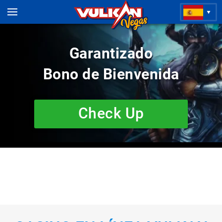
Garantizado
Bono de Bienvenida
Check Up