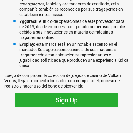
smartphones
, tablets y ordenadores de escritorio, esta
compañía también es reconocida por sus tragaperras en
establecimientos físicos.
Yggdrasil
: el inicio de operaciones de este proveedor data
de 2013, desde entonces, han ganado numerosos premios
debido a sus innovaciones en materia de máquinas
tragaperras online.
Evoplay
: esta marca está en un notable ascenso en el
mercado. Su auge es consecuencia de sus máquinas
tragamonedas con animaciones impresionantes y
jugabilidad sofisticada que producen una experiencia lúdica
única.
Luego de comprobar la colección de juegos de casino de Vulkan
Vegas, llega el momento indicado para completar el proceso de
registro y hacer uso del bono de bienvenida.
Sign Up