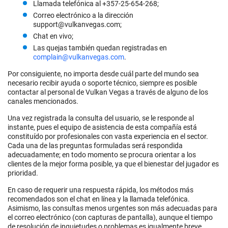
Llamada telefónica al +357-25-654-268;
Correo electrónico a la dirección
support@vulkanvegas.com
;
Chat en vivo;
Las quejas también quedan registradas en
complain@vulkanvegas.com
.
Por consiguiente, no importa desde cuál parte del mundo sea
necesario recibir ayuda o soporte técnico, siempre es posible
contactar al personal de Vulkan Vegas a través de alguno de los
canales mencionados.
Una vez registrada la consulta del usuario, se le responde al
instante, pues el equipo de asistencia de esta compañía está
constituído por profesionales con vasta experiencia en el sector.
Cada una de las preguntas formuladas será respondida
adecuadamente; en todo momento se procura orientar a los
clientes de la mejor forma posible, ya que el bienestar del jugador es
prioridad.
En caso de requerir una respuesta rápida, los métodos más
recomendados son el chat en línea y la llamada telefónica.
Asimismo, las consultas menos urgentes son más adecuadas para
el correo electrónico (con capturas de pantalla), aunque el tiempo
de resolución de inquietudes o problemas es igualmente breve.