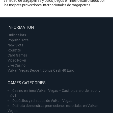
variedad de tragaperras y otros juegos en línea desarrollados por
los mejores proveedores internacionales de tragaperras.
INFORMATION
Online Slots
Popular Slots
New Slots
Roulette
Card Games
Video Poker
Live Casino
Vulkan Vegas Deposit Bonus Cash 40 Euro
GAMES CATEGORIES
Casino en línea Vulkan Vegas – Casino para ordenador y
móvil
Depósitos y retiradas de Vulkan Vegas
Disfruta de nuestras promociones especiales en Vulkan
Vegas