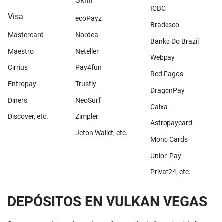
Skrill
ICBC
Visa
ecoPayz
Bradesco
Mastercard
Nordea
Banko Do Brazil
Maestro
Neteller
Webpay
Cirrius
Pay4fun
Red Pagos
Entropay
Trustly
DragonPay
Diners
NeoSurf
Caixa
Discover, etc.
Zimpler
Astropaycard
Jeton Wallet, etc.
Mono Cards
Union Pay
Privat24, etc.
DEPÓSITOS EN VULKAN VEGAS