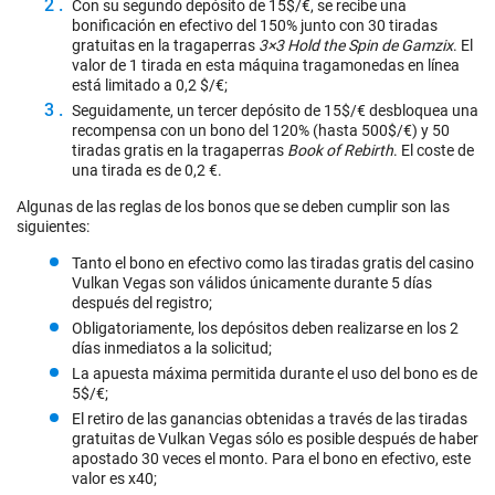
Con su segundo depósito de 15$/€, se recibe una
bonificación en efectivo del 150% junto con 30 tiradas
gratuitas en la tragaperras
3×3 Hold the Spin de Gamzix
. El
valor de 1 tirada en esta máquina tragamonedas en línea
está limitado a 0,2 $/€;
Seguidamente, un tercer depósito de 15$/€ desbloquea una
recompensa con un bono del 120% (hasta 500$/€) y 50
tiradas gratis en la tragaperras
Book of Rebirth
. El coste de
una tirada es de 0,2 €.
Algunas de las reglas de los bonos que se deben cumplir son las
siguientes:
Tanto el bono en efectivo como las tiradas gratis del casino
Vulkan Vegas son válidos únicamente durante 5 días
después del registro;
Obligatoriamente, los depósitos deben realizarse en los 2
días inmediatos a la solicitud;
La apuesta máxima permitida durante el uso del bono es de
5$/€;
El retiro de las ganancias obtenidas a través de las tiradas
gratuitas de Vulkan Vegas sólo es posible después de haber
apostado 30 veces el monto. Para el bono en efectivo, este
valor es x40;