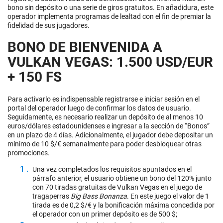
bono sin depósito o una serie de giros gratuitos. En añadidura, este
operador implementa programas de lealtad con el fin de premiar la
fidelidad de sus jugadores.
BONO DE BIENVENIDA A
VULKAN VEGAS: 1.500 USD/EUR
+ 150 FS
Para activarlo es indispensable registrarse e iniciar sesión en el
portal del operador luego de confirmar los datos de usuario.
Seguidamente, es necesario realizar un depósito de al menos 10
euros/dólares estadounidenses e ingresar a la sección de “Bonos”
en un plazo de 4 días. Adicionalmente, el jugador debe depositar un
mínimo de 10 $/€ semanalmente para poder desbloquear otras
promociones.
Una vez completados los requisitos apuntados en el
párrafo anterior, el usuario obtiene un bono del 120% junto
con 70 tiradas gratuitas de Vulkan Vegas en el juego de
tragaperras
Big Bass Bonanza
. En este juego el valor de 1
tirada es de 0,2 $/€ y la bonificación máxima concedida por
el operador con un primer depósito es de 500 $;