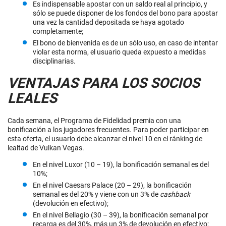
Es indispensable apostar con un saldo real al principio, y
sólo se puede disponer de los fondos del bono para apostar
una vez la cantidad depositada se haya agotado
completamente;
El bono de bienvenida es de un sólo uso, en caso de intentar
violar esta norma, el usuario queda expuesto a medidas
disciplinarias.
VENTAJAS PARA LOS SOCIOS
LEALES
Cada semana, el Programa de Fidelidad premia con una
bonificación a los jugadores frecuentes. Para poder participar en
esta oferta, el usuario debe alcanzar el nivel 10 en el ránking de
lealtad de Vulkan Vegas.
En el nivel Luxor (10 – 19), la bonificación semanal es del
10%;
En el nivel Caesars Palace (20 – 29), la bonificación
semanal es del 20% y viene con un 3% de
cashback
(devolución en efectivo);
En el nivel Bellagio (30 – 39), la bonificación semanal por
recarga es del 30%, más un 3% de devolución en efectivo;