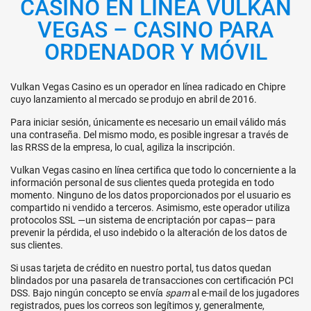
CASINO EN LÍNEA VULKAN
VEGAS – CASINO PARA
ORDENADOR Y MÓVIL
Vulkan Vegas Casino es un operador en línea radicado en Chipre
cuyo lanzamiento al mercado se produjo en abril de 2016.
Para iniciar sesión, únicamente es necesario un email válido más
una contraseña. Del mismo modo, es posible ingresar a través de
las RRSS de la empresa, lo cual, agiliza la inscripción.
Vulkan Vegas casino en línea ce
rtifica que todo lo concerniente a la
información personal de sus clientes queda protegida en todo
momento. Ninguno de los datos proporcionados por el usuario es
compartido ni vendido a terceros. Asimismo, este operador utiliza
protocolos SSL —un sistema de encriptación por capas— para
prevenir la pérdida, el uso indebido o la alteración de los datos de
sus clientes.
Si usas tarjeta de crédito en nuestro portal, tus datos quedan
blindados por una pasarela de transacciones con certificación PCI
DSS. Bajo ningún concepto se envía
spam
al e-mail de los jugadores
registrados, pues los correos son legítimos y, generalmente,