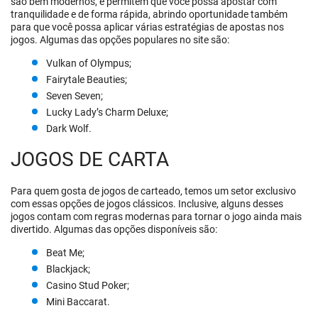
são bem modernos, e permitem que você possa apostar com
tranquilidade e de forma rápida, abrindo oportunidade também
para que você possa aplicar várias estratégias de apostas nos
jogos. Algumas das opções populares no site são:
Vulkan of Olympus;
Fairytale Beauties;
Seven Seven;
Lucky Lady’s Charm Deluxe;
Dark Wolf.
JOGOS DE CARTA
Para quem gosta de jogos de carteado, temos um setor exclusivo
com essas opções de jogos clássicos. Inclusive, alguns desses
jogos contam com regras modernas para tornar o jogo ainda mais
divertido. Algumas das opções disponíveis são:
Beat Me;
Blackjack;
Casino Stud Poker;
Mini Baccarat.