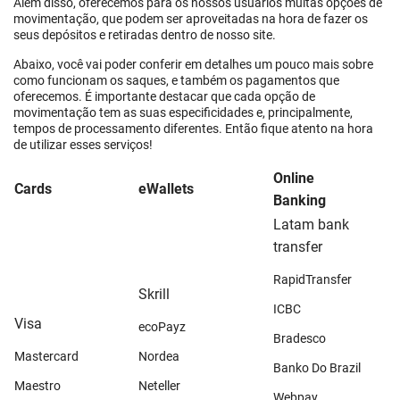
Além disso, oferecemos para os nossos usuários muitas opções de
movimentação, que podem ser aproveitadas na hora de fazer os
seus depósitos e retiradas dentro de nosso site.
Abaixo, você vai poder conferir em detalhes um pouco mais sobre
como funcionam os saques, e também os pagamentos que
oferecemos. É importante destacar que cada opção de
movimentação tem as suas especificidades e, principalmente,
tempos de processamento diferentes. Então fique atento na hora
de utilizar esses serviços!
Online
Cards
eWallets
Banking
Latam bank
transfer
RapidTransfer
Skrill
ICBC
Visa
ecoPayz
Bradesco
Mastercard
Nordea
Banko Do Brazil
Maestro
Neteller
Webpay