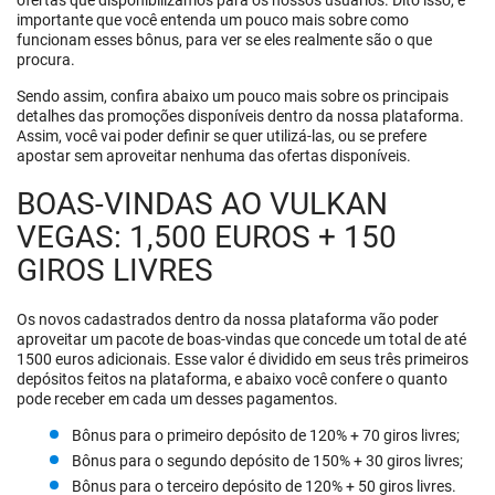
ofertas que disponibilizamos para os nossos usuários. Dito isso, é
importante que você entenda um pouco mais sobre como
funcionam esses bônus, para ver se eles realmente são o que
procura.
Sendo assim, confira abaixo um pouco mais sobre os principais
detalhes das promoções disponíveis dentro da nossa plataforma.
Assim, você vai poder definir se quer utilizá-las, ou se prefere
apostar sem aproveitar nenhuma das ofertas disponíveis.
BOAS-VINDAS AO VULKAN
VEGAS: 1,500 EUROS + 150
GIROS LIVRES
Os novos cadastrados dentro da nossa plataforma vão poder
aproveitar um pacote de boas-vindas que concede um total de até
1500 euros adicionais. Esse valor é dividido em seus três primeiros
depósitos feitos na plataforma, e abaixo você confere o quanto
pode receber em cada um desses pagamentos.
Bônus para o primeiro depósito de 120% + 70 giros livres;
Bônus para o segundo depósito de 150% + 30 giros livres;
Bônus para o terceiro depósito de 120% + 50 giros livres.