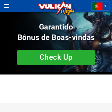
Garantido
Bônus de Boas-vindas
Check Up