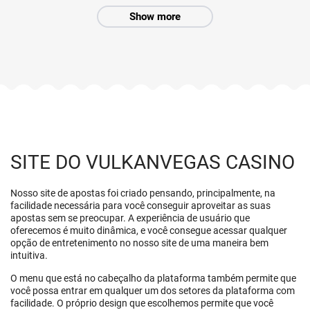
Show more
SITE DO
VULKANVEGAS
CASINO
Nosso site de apostas foi criado pensando, principalmente, na
facilidade necessária para você conseguir aproveitar as suas
apostas sem se preocupar. A experiência de usuário que
oferecemos é muito dinâmica, e você consegue acessar qualquer
opção de entretenimento no nosso site de uma maneira bem
intuitiva.
O menu que está no cabeçalho da plataforma também permite que
você possa entrar em qualquer um dos setores da plataforma com
facilidade. O próprio design que escolhemos permite que você