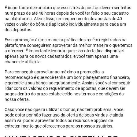
É importante deixar claro que esses três depósitos devem ser feitos
num prazo de até 48 horas depois de você ter feito o seu cadastro
na plataforma. Além disso, um requerimento de apostas de 40
vezes o valor do bônus é aplicado individualmente para cada um
dos depósitos.
Essa promoção é uma maneira prática dos recém registrados na
plataforma conseguirem aproveitar da melhor maneira o que temos
a oferecer. É importante lembrar que essa oferta fica disponível
apenas para os novos cadastrados, e você tem apenas uma
chance de utilizá-la.
Para conseguir aproveitar ao máximo a promoção, a
recomendação é que você tenha um bom planejamento financeiro,
e gerencie a sua banca adequadamente. Assim, você vai conseguir
lidar com os valores do requerimento de apostas, que devem ser
pagos dentro do prazo estabelecido nos termos e condições da
nossa oferta.
Caso você não queira utilizar o bônus, não tem problema. Você
pode optar por não fazer uso da oferta de boas-vindas, e ainda
assim vai poder aproveitar todos os recursos e opções de
entretenimento que oferecemos para os nossos usuários.