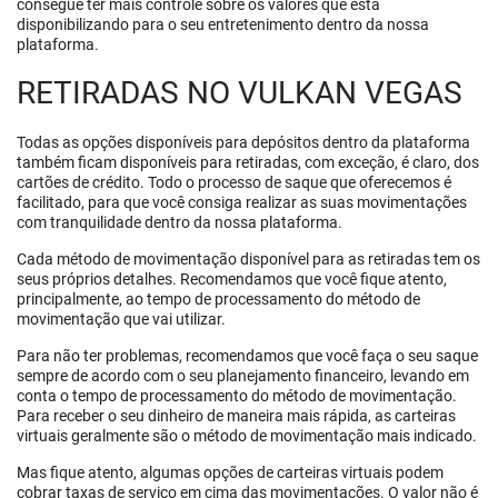
consegue ter mais controle sobre os valores que está
disponibilizando para o seu entretenimento dentro da nossa
plataforma.
RETIRADAS NO VULKAN VEGAS
Todas as opções disponíveis para depósitos dentro da plataforma
também ficam disponíveis para retiradas, com exceção, é claro, dos
cartões de crédito. Todo o processo de saque que oferecemos é
facilitado, para que você consiga realizar as suas movimentações
com tranquilidade dentro da nossa plataforma.
Cada método de movimentação disponível para as retiradas tem os
seus próprios detalhes. Recomendamos que você fique atento,
principalmente, ao tempo de processamento do método de
movimentação que vai utilizar.
Para não ter problemas, recomendamos que você faça o seu saque
sempre de acordo com o seu planejamento financeiro, levando em
conta o tempo de processamento do método de movimentação.
Para receber o seu dinheiro de maneira mais rápida, as carteiras
virtuais geralmente são o método de movimentação mais indicado.
Mas fique atento, algumas opções de carteiras virtuais podem
cobrar taxas de serviço em cima das movimentações. O valor não é