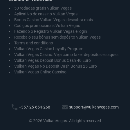
50 rodadas grátis Vulkan Vegas
Aplicativo de cassino Vulkan Vegas
Bónus Casino Vulkan Vegas: descubra mais
Códigos promocionais Vulkan Vegas
Fazendo o Registro Vulkan Vegas e login
Receba o seu bónus sem depósito Vulkan Vegas
Terms and conditions
Vulkan Vegas Casino Loyalty Program
Vulkan Vegas Casino: Veja como fazer depósitos e saques
Vulkan Vegas Deposit Bonus Cash 40 Euro
Vulkan Vegas No Deposit Cash Bonus 25 Euro
Vulkan Vegas Online Cassino
+357-25-654-268
support@vulkanvegas.com
© 2026 VulkanVegas. All rights reserved