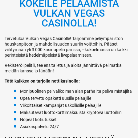
KOKEILE PELAAMISTA
VULKAN VEGAS
CASINOLLA!
Tervetuloa
Vulkan Vegas
Casinolle! Tarjoamme peliympäristön
hauskanpitoon ja mahdollisuuden suuriin voittoihin. Pääset
viihtymään yli 3 000 kasinopelin parissa, –kokoelmassa on kaikki
perinteisistä hedelmäpeleistä livepelaamiseen.
Rekisteröi pelitili, tee ensitalletus ja aloita jännittävä pelimatka
meidän kanssa jo tänään!
Tätä kaikkea on tarjolla nettikasinolla:
Monipuolinen pelivalikoiman alan parhailta pelivalmistajilta
Upea tervetulopaketti uusille pelaajille
Viikoittaiset kampanjat uskollisille pelaajille
Maksutavat luottokorttimaksuista kryptovaluuttoihin
Nopeat kotiutukset
Asiakaspalvelu 24/7