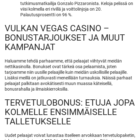
tutkimusmatkailija Gonzalo Pizzaronista. Keloja pelissä on
viisi kolmella eri rivillä ja voittolinjoja on 20.
Palautusprosentti on 96 %.
VULKAN VEGAS
CASINO –
BONUSTARJOUKSET JA MUUT
KAMPANJAT
Haluamme tehdä parhaamme, että pelaajat viihtyvät meidän
nettikasinolla. Bonukset ovat tärkeä osa pelaamista, joten
tarjoamme niin uusille pelaajille kuin meidän uskollisille pelaajille.
Lisäksi meillä on jatkuvasti meneillään turnauksia. Näissä parhaat
pelaajat palkitaan avokätisesti muun muassa käteisellä,
bonusrahalla ja ilmaiskierroksilla.
TERVETULOBONUS: ETUJA JOPA
KOLMELLE ENSIMMÄISELLE
TALLETUKSELLE
Uudet pelaajat voivat lunastaa itselleen arvokkaan tervetulopaketin,