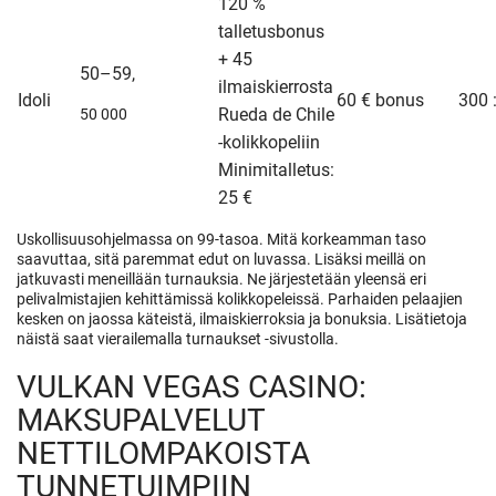
120 %
talletusbonus
+ 45
50–59,
ilmaiskierrosta
Idoli
60 € bonus
300 
Rueda de Chile
50 000
-kolikkopeliin
Minimitalletus:
25 €
Uskollisuusohjelmassa on 99-tasoa. Mitä korkeamman taso
saavuttaa, sitä paremmat edut on luvassa. Lisäksi meillä on
jatkuvasti meneillään turnauksia. Ne järjestetään yleensä eri
pelivalmistajien kehittämissä kolikkopeleissä. Parhaiden pelaajien
kesken on jaossa käteistä, ilmaiskierroksia ja bonuksia. Lisätietoja
näistä saat vierailemalla turnaukset -sivustolla.
VULKAN VEGAS
CASINO:
MAKSUPALVELUT
NETTILOMPAKOISTA
TUNNETUIMPIIN