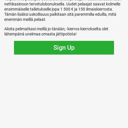
nettikasinoon tervetulobonuksella. Uudet pelaajat saavat kolmelle
ensimmäiselle talletukselle jopa 1 500 € ja 150 ilmaiskierrosta.
Tämän lisäksi uskollisuus palkitaan sitä paremmilla eduilla, mitä
enemmän meillä pelaat.
Aloita pelimatkasi meillä jo tänään; -kierros kierrokselta olet
lähempänä unelmaa omasta jättipotista!
Sign Up