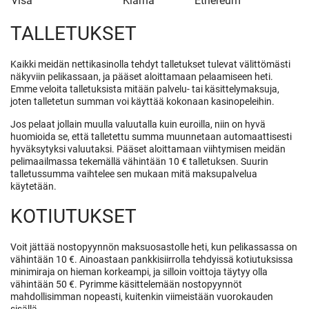
Visa
Klarna
Ethereum
TALLETUKSET
Kaikki meidän nettikasinolla tehdyt talletukset tulevat välittömästi
näkyviin pelikassaan, ja pääset aloittamaan pelaamiseen heti.
Emme veloita talletuksista mitään palvelu- tai käsittelymaksuja,
joten talletetun summan voi käyttää kokonaan kasinopeleihin.
Jos pelaat jollain muulla valuutalla kuin euroilla, niin on hyvä
huomioida se, että talletettu summa muunnetaan automaattisesti
hyväksytyksi valuutaksi. Pääset aloittamaan viihtymisen meidän
pelimaailmassa tekemällä vähintään 10 € talletuksen. Suurin
talletussumma vaihtelee sen mukaan mitä maksupalvelua
käytetään.
KOTIUTUKSET
Voit jättää nostopyynnön maksuosastolle heti, kun pelikassassa on
vähintään 10 €. Ainoastaan pankkisiirrolla tehdyissä kotiutuksissa
minimiraja on hieman korkeampi, ja silloin voittoja täytyy olla
vähintään 50 €. Pyrimme käsittelemään nostopyynnöt
mahdollisimman nopeasti, kuitenkin viimeistään vuorokauden