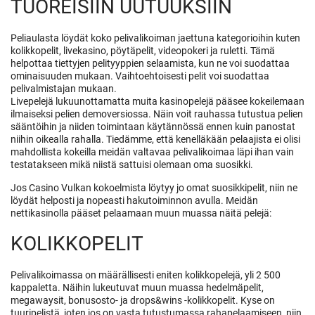
TUOREISIIN UUTUUKSIIN
Peliaulasta löydät koko pelivalikoiman jaettuna kategorioihin kuten
kolikkopelit, livekasino, pöytäpelit, videopokeri ja ruletti. Tämä
helpottaa tiettyjen pelityyppien selaamista, kun ne voi suodattaa
ominaisuuden mukaan. Vaihtoehtoisesti pelit voi suodattaa
pelivalmistajan mukaan.
Livepelejä lukuunottamatta muita kasinopelejä pääsee kokeilemaan
ilmaiseksi pelien demoversiossa. Näin voit rauhassa tutustua pelien
sääntöihin ja niiden toimintaan käytännössä ennen kuin panostat
niihin oikealla rahalla. Tiedämme, että kenelläkään pelaajista ei olisi
mahdollista kokeilla meidän valtavaa pelivalikoimaa läpi ihan vain
testatakseen mikä niistä sattuisi olemaan oma suosikki.
Jos
Casino Vulkan
kokoelmista löytyy jo omat suosikkipelit, niin ne
löydät helposti ja nopeasti hakutoiminnon avulla. Meidän
nettikasinolla pääset pelaamaan muun muassa näitä pelejä:
KOLIKKOPELIT
Pelivalikoimassa on määrällisesti eniten kolikkopelejä, yli 2 500
kappaletta. Näihin lukeutuvat muun muassa hedelmäpelit,
megawaysit, bonusosto- ja drops&wins -kolikkopelit. Kyse on
tuuripelistä, joten jos on vasta tutustumassa rahapelaamiseen, niin