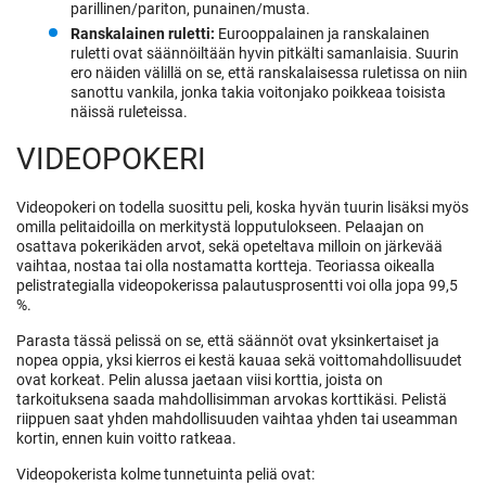
parillinen/pariton, punainen/musta.
Ranskalainen ruletti:
Eurooppalainen ja ranskalainen
ruletti ovat säännöiltään hyvin pitkälti samanlaisia. Suurin
ero näiden välillä on se, että ranskalaisessa ruletissa on niin
sanottu vankila, jonka takia voitonjako poikkeaa toisista
näissä ruleteissa.
VIDEOPOKERI
Videopokeri on todella suosittu peli, koska hyvän tuurin lisäksi myös
omilla pelitaidoilla on merkitystä lopputulokseen. Pelaajan on
osattava pokerikäden arvot, sekä opeteltava milloin on järkevää
vaihtaa, nostaa tai olla nostamatta kortteja. Teoriassa oikealla
pelistrategialla videopokerissa palautusprosentti voi olla jopa 99,5
%.
Parasta tässä pelissä on se, että säännöt ovat yksinkertaiset ja
nopea oppia, yksi kierros ei kestä kauaa sekä voittomahdollisuudet
ovat korkeat. Pelin alussa jaetaan viisi korttia, joista on
tarkoituksena saada mahdollisimman arvokas korttikäsi. Pelistä
riippuen saat yhden mahdollisuuden vaihtaa yhden tai useamman
kortin, ennen kuin voitto ratkeaa.
Videopokerista kolme tunnetuinta peliä ovat: