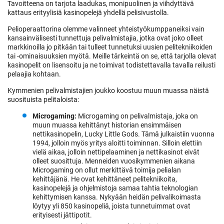
Tavoitteena on tarjota laadukas, monipuolinen ja viihdyttävä
kattaus erityylisiä kasinopelejä yhdellä pelisivustolla.
Pelioperaattorina olemme valinneet yhteistyökumppaneiksi vain
kansainvälisesti tunnettuja pelivalmistajia, jotka ovat joko olleet
markkinoilla jo pitkään tai tulleet tunnetuksi uusien pelitekniikoiden
tai -ominaisuuksien myötä. Meille tärkeintä on se, että tarjolla olevat
kasinopelit on lisensoitu ja ne toimivat todistettavalla tavalla reilusti
pelaajia kohtaan.
Kymmenien pelivalmistajien joukko koostuu muun muassa näistä
suosituista pelitaloista:
Microgaming:
Microgaming on pelivalmistaja, joka on
muun muassa kehittänyt historian ensimmäisen
nettikasinopelin, Lucky Little Gods. Tämä julkaistiin vuonna
1994, jolloin myös yritys aloitti toiminnan. Silloin elettiin
vielä aikaa, jolloin nettipelaaminen ja nettikasinot eivät
olleet suosittuja. Menneiden vuosikymmenien aikana
Microgaming on ollut merkittävä toimija pelialan
kehittäjänä. He ovat kehittäneet pelitekniikoita,
kasinopelejä ja ohjelmistoja samaa tahtia teknologian
kehittymisen kanssa. Nykyään heidän pelivalikoimasta
löytyy yli 850 kasinopeliä, joista tunnetuimmat ovat
erityisesti jättipotit.