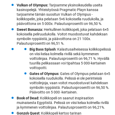
Vulkan of Olympus:
Tarjoamme yksinoikeudella useita
kasinopelejä. Yhteistyössä Pragmatic Playn kanssa
tarjoamme tämän suositun Vulkan of Olympus -
kolikkopelin, joka pelataan 5×6 kokoisella ruudukolla, ja
päävoittona on 5 000x. Palautusprosentti on 96,50 %.
Sweet Bonanza:
Herkullinen kolikkopeli, joka pelataan 6×5
kokoisella peliruudukolla. Voitot muodostuvat kahdeksan
symbolin ryppäistä, ja päävoittona on 21 100x.
Palautusprosentti on 96,51 %.
Big Bass Splash
: Kalastusaiheisessa kolikkopelissä
on viisi kelaa kolmella rivillä sekä kymmenen
voittolinjaa. Palautusprosentti on 96,71 %. Hyvällä
tuurilla pelikassaan voi tipahtaa 5 000-kertainen
voittopotti.
Gates of Olympus
: Gates of Olympus pelataan 6×5
kokoisella ruudukolla. Pelissä ei ole perinteisiä
voittolinjoja, vaan voitot muodostuvat kahdeksan
symbolin ryppäistä. Palautusprosentti on
96,50
%.
Päävoitto on 5 000 -kertainen.
Book of Dead:
Kolikkopeli on saanut inspiraation
muinaisesta Egyptistä. Pelissä on viisi kelaa kolmella rivillä
ja kymmenen voittolinjaa. Palautusprosentti on 96,21%.
Gonzo’s Quest
: Kolikkopeli kertoo tarinan