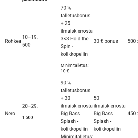
70 %
talletusbonus
+ 25
ilmaiskierrosta
10–19,
3×3 Hold the
Rohkea
30 € bonus
500 
500
Spin -
kolikkopeliin
Minimitalletus:
10 €
90 %
talletusbonus
+ 30
50
ilmaiskierrosta
ilmaiskierrosta
20–29,
Nero
Big Bass
Big Bass
450 
1 500
Splash -
Splash -
kolikkopeliin
kolikkopeliin
Minimitalletus: