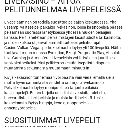
LIVEKASINO – AITOA
PELITUNNELMAA LIVEPELEISSÄ
Livepelaaminen on todella suosittua pelaajien keskuudessa. Yhä
useampi valitsee pelipaikaksi livekasinon, jossa kasinopelejä pääsee
pelaamaan suorassa lähetyksessä yhdessä muiden pelaajien
kanssa. Pelit lähetetään pelivalmistajien kisastudiolta tai kasinolta,
ja niiden kulkua ohjaavat ammattitaitoiset pelinhoitajat.
Casino Vulkan Vegas
pelikokoelmasta löytyy yli 100 livepeliä. Näitä
tuottavat muun muassa Evolution, Ezugi, Pragmatic Play, Absolute
Live Gaming ja Atmosfera. Livepeleihin voi liittyä aina juuri itselle
sopivaksi hetkeksi. Yksi pelikierros kestää livepelistä riippuen
muutamista sekunneista muutamaan minuuttiin.
Kivijalkakasinon tunnelmaan voi päästä vain vierailemalla siellä,
mutta hyvin samanlaista viihdettä on tarjolla livekasinolla.
Pelivalikoimasta löytyy monipuolinen tarjonta erilaisia
kasisnopelejä. Eniten tarjolla on erilaisia versioita ruletista,
baccaratista, blackjackista ja muista korttipeleistä. Lisäksi
kokoelmasta löytyy bingoja, kenoja, noppapelejä ja
onnenpyöräpelejä.
SUOSITUIMMAT LIVEPELIT