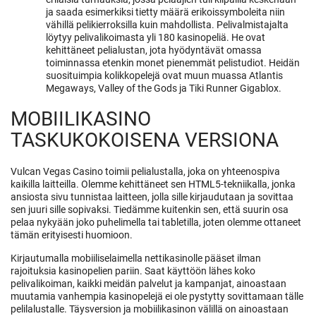
ja saada esimerkiksi tietty määrä erikoissymboleita niin
vähillä pelikierroksilla kuin mahdollista. Pelivalmistajalta
löytyy pelivalikoimasta yli 180 kasinopeliä. He ovat
kehittäneet pelialustan, jota hyödyntävät omassa
toiminnassa etenkin monet pienemmät pelistudiot. Heidän
suosituimpia kolikkopelejä ovat muun muassa Atlantis
Megaways, Valley of the Gods ja Tiki Runner Gigablox.
MOBIILIKASINO
TASKUKOKOISENA VERSIONA
Vulcan Vegas
Casino toimii pelialustalla, joka on yhteenospiva
kaikilla laitteilla. Olemme kehittäneet sen HTML5-tekniikalla, jonka
ansiosta sivu tunnistaa laitteen, jolla sille kirjaudutaan ja sovittaa
sen juuri sille sopivaksi. Tiedämme kuitenkin sen, että suurin osa
pelaa nykyään joko puhelimella tai tabletilla, joten olemme ottaneet
tämän erityisesti huomioon.
Kirjautumalla mobiiliselaimella nettikasinolle pääset ilman
rajoituksia kasinopelien pariin. Saat käyttöön lähes koko
pelivalikoiman, kaikki meidän palvelut ja kampanjat, ainoastaan
muutamia vanhempia kasinopelejä ei ole pystytty sovittamaan tälle
pelilalustalle. Täysversion ja mobiilikasinon välillä on ainoastaan