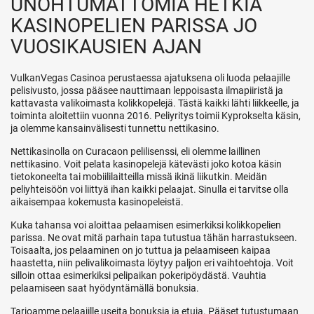
UNOHTUMATTOMIA HETKIÄ
KASINOPELIEN PARISSA JO
VUOSIKAUSIEN AJAN
VulkanVegas
Casinoa perustaessa ajatuksena oli luoda pelaajille
pelisivusto, jossa pääsee nauttimaan leppoisasta ilmapiiristä ja
kattavasta valikoimasta kolikkopelejä. Tästä kaikki lähti liikkeelle, ja
toiminta aloitettiin vuonna 2016. Peliyritys toimii Kyprokselta käsin,
ja olemme kansainvälisesti tunnettu nettikasino.
Nettikasinolla on Curacaon pelilisenssi, eli olemme laillinen
nettikasino. Voit pelata kasinopelejä kätevästi joko kotoa käsin
tietokoneelta tai mobiililaitteilla missä ikinä liikutkin. Meidän
peliyhteisöön voi liittyä ihan kaikki pelaajat. Sinulla ei tarvitse olla
aikaisempaa kokemusta kasinopeleistä.
Kuka tahansa voi aloittaa pelaamisen esimerkiksi kolikkopelien
parissa. Ne ovat mitä parhain tapa tutustua tähän harrastukseen.
Toisaalta, jos pelaaminen on jo tuttua ja pelaamiseen kaipaa
haastetta, niin pelivalikoimasta löytyy paljon eri vaihtoehtoja. Voit
silloin ottaa esimerkiksi pelipaikan pokeripöydästä. Vauhtia
pelaamiseen saat hyödyntämällä bonuksia.
Tarjoamme pelaajille useita bonuksia ja etuja. Pääset tutustumaan